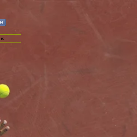
re
us