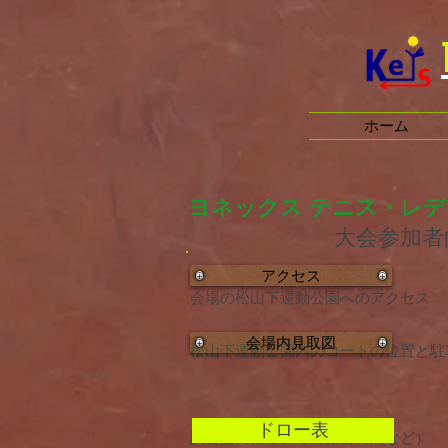
ホーム
ヨネックス テニス・レデ
大会参加者
アクセス
会場の松山下運動公園へのアクセス
会場内見取図
松山下運動公園内のコートの位置と駐
ドロー表
試合当日について（集合時間など）