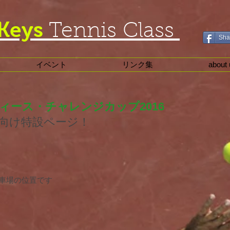
Keys
Tennis Class
Sha
イベント
リンク集
about 
ィース・チャレンジカップ2016
向け特設ページ！
車場の位置です