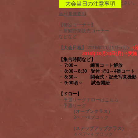
下記の当日開催要領を参照ください。
大会当日の注意事項
当日開催要領
【特設コーナー】
・新鮮野菜販売コーナー
などなど
【大会日程】
2016年10月17日(月)
⇒
2016年10月24日(月)⇒
【集合時間など】
・ 7:00～ 練習コート解放
・ 8:00～8:30 受付 @1～4番コート
・ 8:30～ 開会式・記念写真撮影
・ 9:00頃～ 試合開始
【ドロー】
・予選リーグドローは
こちら
・予選リーグ
（オープンクラス）
3ペア×8ブロック
（ステップアップクラス）
４ペア×４ブロック